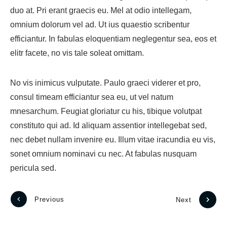
duo at. Pri erant graecis eu. Mel at odio intellegam,
omnium dolorum vel ad. Ut ius quaestio scribentur
efficiantur. In fabulas eloquentiam neglegentur sea, eos et
elitr facete, no vis tale soleat omittam.
No vis inimicus vulputate. Paulo graeci viderer et pro,
consul timeam efficiantur sea eu, ut vel natum
mnesarchum. Feugiat gloriatur cu his, tibique volutpat
constituto qui ad. Id aliquam assentior intellegebat sed,
nec debet nullam invenire eu. Illum vitae iracundia eu vis,
sonet omnium nominavi cu nec. At fabulas nusquam
pericula sed.
Previous
Next