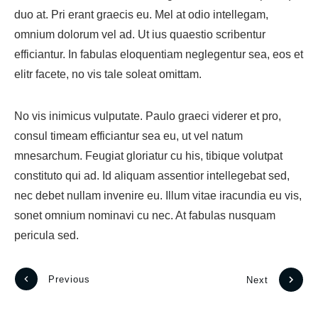
duo at. Pri erant graecis eu. Mel at odio intellegam,
omnium dolorum vel ad. Ut ius quaestio scribentur
efficiantur. In fabulas eloquentiam neglegentur sea, eos et
elitr facete, no vis tale soleat omittam.
No vis inimicus vulputate. Paulo graeci viderer et pro,
consul timeam efficiantur sea eu, ut vel natum
mnesarchum. Feugiat gloriatur cu his, tibique volutpat
constituto qui ad. Id aliquam assentior intellegebat sed,
nec debet nullam invenire eu. Illum vitae iracundia eu vis,
sonet omnium nominavi cu nec. At fabulas nusquam
pericula sed.
Previous
Next